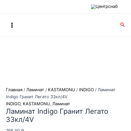
Перейти
к
содержимому
Main
Пои
Menu
Главная
/
Ламинат
/
KASTAMONU
/
INDIGO
/ Ламинат
Indigo Гранит Легато 33кл/4V
INDIGO
,
KASTAMONU
,
Ламинат
Ламинат Indigo Гранит Легато
33кл/4V
795,00
₽