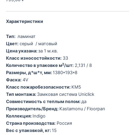
Характеристики
Тип:
ламинат
Цвет:
серый / матовый
Цена указана:
за 1 м.кв.
Класс износостойкости:
33
2
Количество в упаковке м
/шт:
2,131 / 8
Размеры, д*ш*т, мм:
1380*193*8
Фаска:
4V
Класс пожаробезопасности:
KM5
Тип монтажа:
Замковая система Uniclick
Совместимость с теплым полом:
да
Производитель/Бренд:
Kastamonu / Floorpan
Коллекция:
Indigo
Страна производства:
Россия
Вес с упаковкой, кг:
15