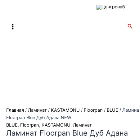
Перейти
к
содержимому
Main
Пои
Menu
Главная
/
Ламинат
/
KASTAMONU
/
Floorpan
/
BLUE
/ Ламина
Floorpan Blue Дуб Адана NEW
BLUE
,
Floorpan
,
KASTAMONU
,
Ламинат
Ламинат Floorpan Blue Дуб Адана