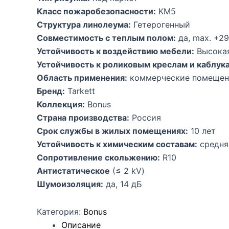
Класс пожаробезопасности:
КМ5
Структура линолеума:
Гетерогенный
Совместимость с теплым полом:
да, max. +2
Устойчивость к воздействию мебели:
Высока
Устойчивость к роликовым креслам и каблук
Область применения:
коммерческие помещени
Бренд:
Tarkett
Коллекция:
Bonus
Страна производства:
Россия
Срок службы в жилых помещениях:
10 лет
Устойчивость к химическим составам:
средня
Сопротивление скольжению:
R10
Антистатическое
(≤ 2 kV)
Шумоизоляция:
да, 14 дБ
Категория:
Bonus
Описание