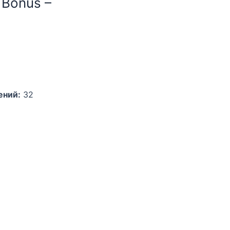
 Bonus –
ений:
32