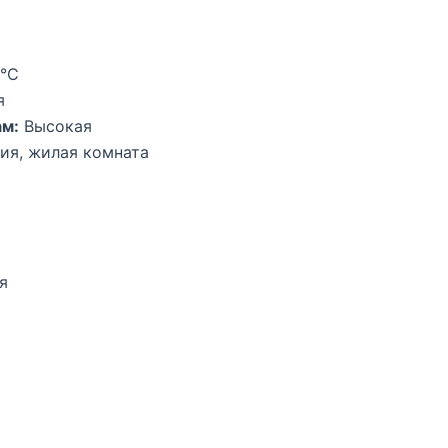
9°С
я
ам:
Высокая
я, жилая комната
я