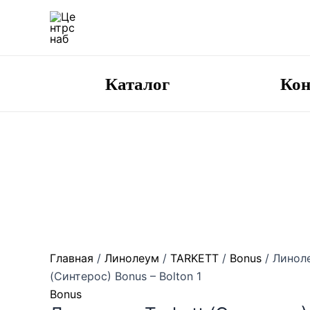
Перейти
к
содержимому
Каталог
Ко
Главная
/
Линолеум
/
TARKETT
/
Bonus
/ Линоле
(Синтерос) Bonus – Bolton 1
Bonus