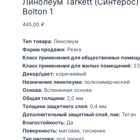
Линолеум Tarkett (Синтерос)
Bolton 1
445,00
₽
Тип товара:
Линолеум
Форма продажи:
Резка
Класс применения для общественных помещ
Класс применения для жилых помещений:
23
Декор/цвет:
коричневый
Назначение линолеума:
полкоммерческий
Основа:
Вспененная основа
Общая толщина:
2,0 мм
Толщина защитного слоя:
0,4 мм
Дополнительный защитный слой, лак:
Титан
Влагостойкость:
Да
Поверхность:
матовая, тиснение
Тип рисунка:
под паркет