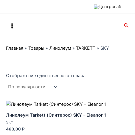
Перейти
к
содержимому
Main
Пои
Menu
Главная
Товары
Линолеум
TARKETT
SKY
Отображение единственного товара
Линолеум Tarkett (Синтерос) SKY – Eleanor 1
SKY
460,00
₽