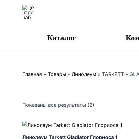
Сортировка:
Перейти
по
к
популярности
содержимому
Каталог
Ко
Главная
Товары
Линолеум
TARKETT
GLA
Показаны все результаты (2)
Линолеум Tarkett Gladiator Глориоса 1