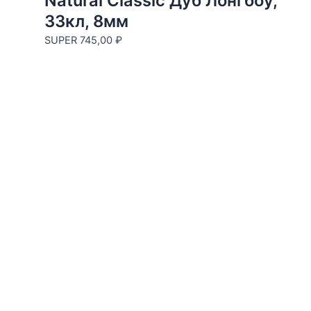
Natural Classic Дуб Лонгбоу,
33кл, 8мм
SUPER
745,00
₽