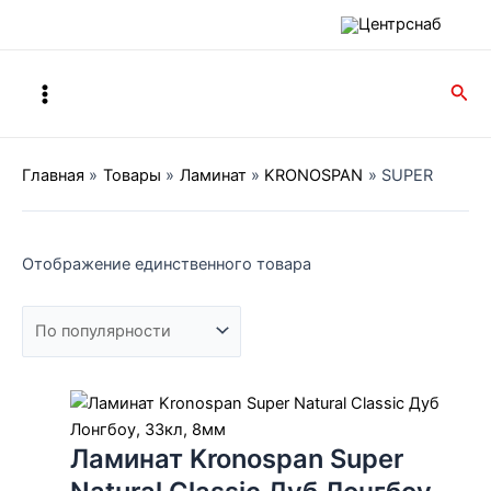
Перейти
к
содержимому
Main
Пои
Menu
Главная
Товары
Ламинат
KRONOSPAN
SUPER
Отображение единственного товара
Ламинат Kronospan Super